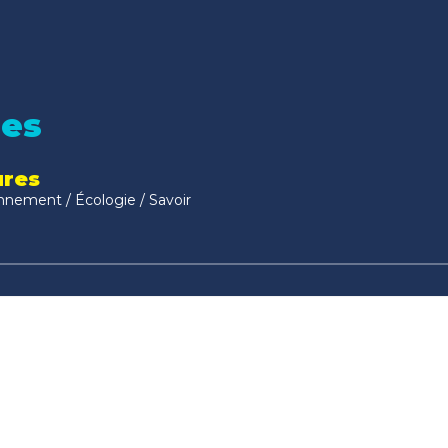
nes
ures
nnement / Écologie / Savoir