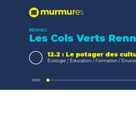
RENNES
Les Cols Verts Ren
12.2 : Le potager des cult
Écologie / Éducation / Formation / Enviro
Lecteur
00:00
audio