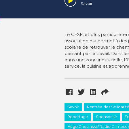
Savoir
Le CFSE, et plus particulière
association qui permet à des
scolaire de retrouver le che
passant par le travail. Dans le
dans une zone industrielle, L’
service, la cuisine et apprenn
Savoir
Rentrée des Solidarit
Reportage
Sponsorisé
Ed
Hugo Checinski /
Radio Campus 