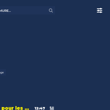
age
Des formations pour les dégoûtés du système scolaire
12:47