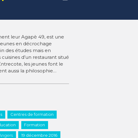
ment leur Agapè 49, est une
 jeunes en décrochage
min des études mais en
s cuisines d’un restaurant situé
Entrecote, les jeunes font le
ent aussi la philosophie…
és
Centres de formation
ucation
Formation
Angers
19 décembre 2016