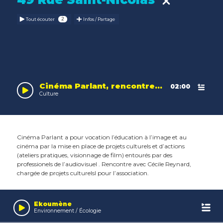
Tout écouter
Infos / Partage
Cinéma Parlant, rencontre avec Cécile Reynard
02:00
Culture
Cinéma Parlant a pour vocation l’éducation à l’image et au
cinéma par la mise en place de projets culturels et d’actions
(ateliers pratiques, visionnage de film) entourés par des
professionels de l’audiovisuel . Rencontre avec Cécile Reynard,
chargée de projets culturelsl pour l’association.
Leaflet
| Map data ©
OpenStreetMap
contributors,
CC-BY-SA
, Imagery ©
Mapbox
Audio
Player
Ekoumène
Environnement / Écologie