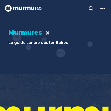
Murmures
53
8
Le guide sonore des territoires
6
9
199