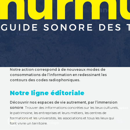
Bienvenue sur Murmures
LE GUIDE SONORE DES TERRITOIRES
Découvrez nos podcasts, au plus proche de vous
:
Notre action correspond à de nouveaux modes de
consommations de l’information en redessinant les
Explorer la carte
contours des codes radiophoniques.
Consulter la liste de tous les murmures
Notre ligne éditoriale
Découvrir les chaînes
Découvrir nos espaces de vie autrement, par l’immersion
sonore
. Trouver des informations concrètes sur les lieux culturels,
Leaflet
| Map data ©
OpenStreetMap
contributors,
CC-BY-SA
, Imagery ©
Mapbox
Audio
le patrimoine, les entreprises et leurs métiers, les centres de
Player
formations et les universités, les associations et tous les lieux qui
Ekoumène
font vivre un territoire.
Environnement / Écologie