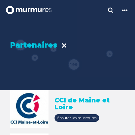
Partenaires
53
8
6
9
199
CCI de Maine et
Loire
Écoutez les murmures