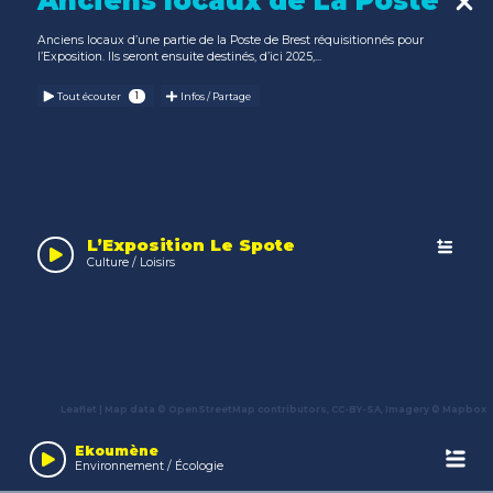
Anciens locaux de La Poste
Anciens locaux d’une partie de la Poste de Brest réquisitionnés pour
l’Exposition. Ils seront ensuite destinés, d’ici 2025,...
Tout écouter
Infos / Partage
L’Exposition Le Spote
Culture / Loisirs
Leaflet
| Map data ©
OpenStreetMap
contributors,
CC-BY-SA
, Imagery ©
Mapbox
Audio
Player
Ekoumène
Environnement / Écologie