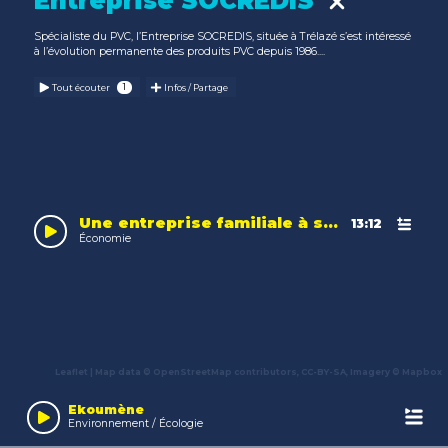
Entreprise SOCREDIS
Spécialiste du PVC, l’Entreprise SOCREDIS, située à Trélazé s’est intéressé
à l’évolution permanente des produits PVC depuis 1986....
Tout écouter
Infos / Partage
Une entreprise familiale à succès
13:12
Économie
Leaflet
| Map data ©
OpenStreetMap
contributors,
CC-BY-SA
, Imagery ©
Mapbox
Audio
Player
Ekoumène
Environnement / Écologie