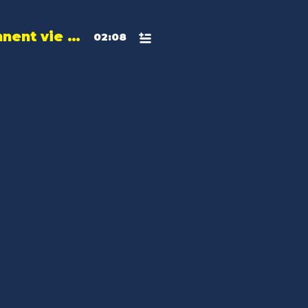
Les robots prennent vie avec ESEO Robot
02:08