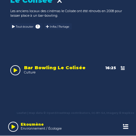
Le Colisée
Les anciens locaux des cinémas le Colisée ont été rénovés en 2008 pour
laisser place à un bar-bowling.
Tout écouter
Infos / Partage
Bar Bowling Le Colisée
16:25
Culture
Leaflet
| Map data ©
OpenStreetMap
contributors,
CC-BY-SA
, Imagery ©
Mapbox
Audio
Player
Ekoumène
Environnement / Écologie