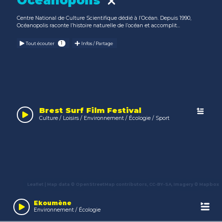
Océanopolis
Centre National de Culture Scientifique dédié à l’Océan. Depuis 1990,
Océanopolis raconte l’histoire naturelle de l’océan et accomplit...
Tout écouter
Infos / Partage
Brest Surf Film Festival
Culture / Loisirs / Environnement / Écologie / Sport
Leaflet
| Map data ©
OpenStreetMap
contributors,
CC-BY-SA
, Imagery ©
Mapbox
Audio
Player
Ekoumène
Environnement / Écologie