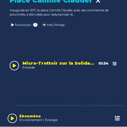
Place Camille Claudel
Inaugurée en 2011, la place Camille Claudel, avec ses commerces de
proximités, a été créée pour redynamiser le...
Tout écouter
Infos / Partage
Micro-Trottoir sur la Solidarité
01:34
Entraide
Leaflet
| Map data ©
OpenStreetMap
contributors,
CC-BY-SA
, Imagery ©
Mapbox
Audio
Player
Ekoumène
Environnement / Écologie