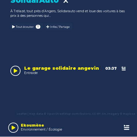
SolidarAuto
À Trélazé, tout près d’Angers, Solidarauto vend et loue des voitures à bas
prix à des personnes qui...
Tout écouter
Infos / Partage
Le garage solidaire angevin
03:37
Entraide
Leaflet
| Map data ©
OpenStreetMap
contributors,
CC-BY-SA
, Imagery ©
Mapbox
Audio
Player
Ekoumène
Environnement / Écologie