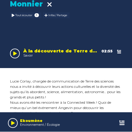
Monnier
Tout écouter
Infos / Partage
À la découverte de Terre des sciences…
02:55
Savoir
Lucie Corlay, chargée de communication de Terre des sciences
nous a invité à découvrir leurs actions culturelles et la diversité des
sujets qu’ils abordent, science, alimentation, astronomie… pour les
grands et plus petits !
Nous avons été les rencontrer à la Connected Week ! Quoi de
mieux qu’un bel événement Angevin pour découvrir les
Leaflet
| Map data ©
OpenStreetMap
contributors,
CC-BY-SA
, Imagery ©
Mapbox
actionsterrain de nos acteurs locaux ?
Audio
Player
Ekoumène
Environnement / Écologie