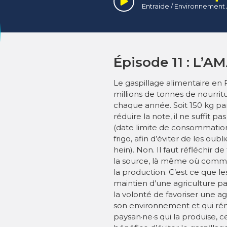
Épisode 11 : L’A
Le gaspillage alimentaire en F
millions de tonnes de nourr
chaque année. Soit 150 kg pa
réduire la note, il ne suffit pa
(date limite de consommation
frigo, afin d’éviter de les oubl
hein). Non. Il faut réfléchir 
la source, là même où commen
la production. C’est ce que l
maintien d’une agriculture p
la volonté de favoriser une a
son environnement et qui r
paysan·ne·s qui la produise, c