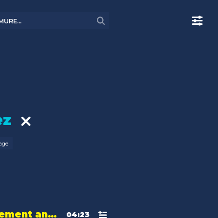
aez
tage
11.5 : Intrinsèquement anti-gaspillage
04:23