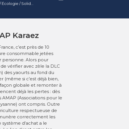
Entraide / Environnement / Écologie / Solidarité / Social
MAP Karaez
rance, c’est près de 10
iture consommable jetées
r personne. Alors pour
s de vérifier avec zèle la DLC
) des yaourts au fond du
ier (même si c’est déjà bien,
de façon globale et remonter à
cent déjà les pertes : dès
es AMAP (Associations pour le
aysanne) ont compris. Outre
griculture respectueuse de
émunère correctement les
e système d’achat a le