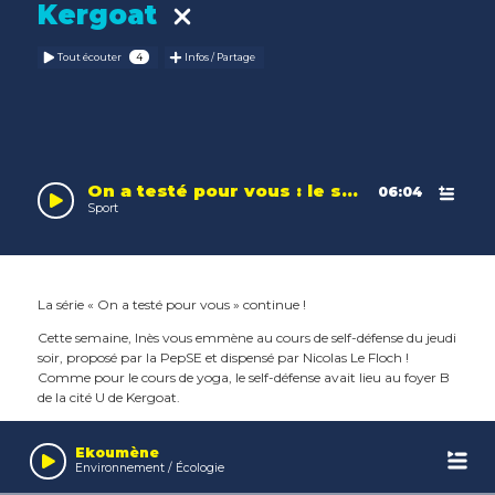
Kergoat
Tout écouter
Infos / Partage
On a testé pour vous : le self-défense
06:04
Sport
La série « On a testé pour vous » continue !
Cette semaine, Inès vous emmène au cours de self-défense du jeudi
soir, proposé par la PepSE et dispensé par Nicolas Le Floch !
Comme pour le cours de yoga, le self-défense avait lieu au foyer B
de la cité U de Kergoat.
Leaflet
| Map data ©
OpenStreetMap
contributors,
CC-BY-SA
, Imagery ©
Mapbox
Audio
Ce qui est certain, c’est que ça a bien bougé !
Player
Ekoumène
Environnement / Écologie